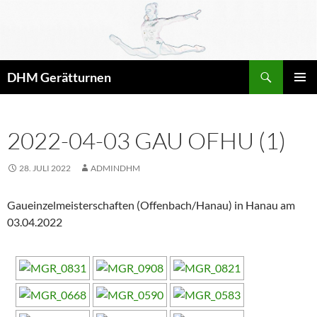
Zum
Inhalt
springen
Suchen
DHM Gerätturnen
PRIMÄR
MENÜ
2022-04-03 GAU OFHU (1)
28. JULI 2022
ADMINDHM
Gaueinzelmeisterschaften (Offenbach/Hanau) in Hanau am
03.04.2022