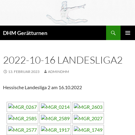
Zum
Inhalt
springen
Suchen
DHM Gerätturnen
PRIMÄR
MENÜ
2022-10-16 LANDESLIGA2
13. FEBRUAR 2023
ADMINDHM
Hessische Landesliga 2 am 16.10.2022