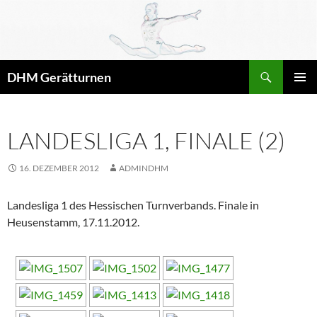
Zum
Inhalt
springen
Suchen
DHM Gerätturnen
PRIMÄR
MENÜ
LANDESLIGA 1, FINALE (2)
16. DEZEMBER 2012
ADMINDHM
Landesliga 1 des Hessischen Turnverbands. Finale in
Heusenstamm, 17.11.2012.