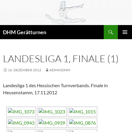
Zum
Inhalt
springen
Suchen
DHM Gerätturnen
PRIMÄR
MENÜ
LANDESLIGA 1, FINALE (1)
16. DEZEMBER 2012
ADMINDHM
Landesliga 1 des Hessischen Turnverbands. Finale in
Heusenstamm, 17.11.2012