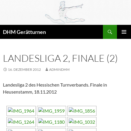
Zum
Inhalt
springen
Suchen
DHM Gerätturnen
PRIMÄR
MENÜ
LANDESLIGA 2, FINALE (2)
16. DEZEMBER 2012
ADMINDHM
Landesliga 2 des Hessischen Turnverbands. Finale in
Heusenstamm, 18.11.2012