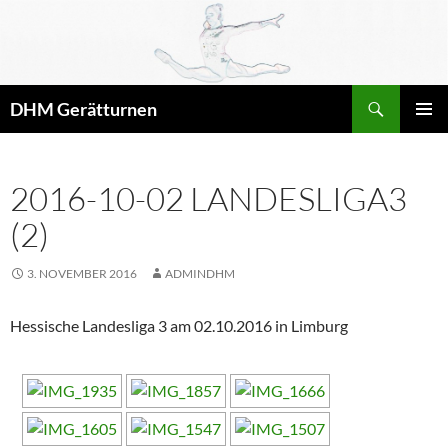
Zum
Inhalt
springen
Suchen
DHM Gerätturnen
PRIMÄR
MENÜ
2016-10-02 LANDESLIGA3
(2)
3. NOVEMBER 2016
ADMINDHM
Hessische Landesliga 3 am 02.10.2016 in Limburg