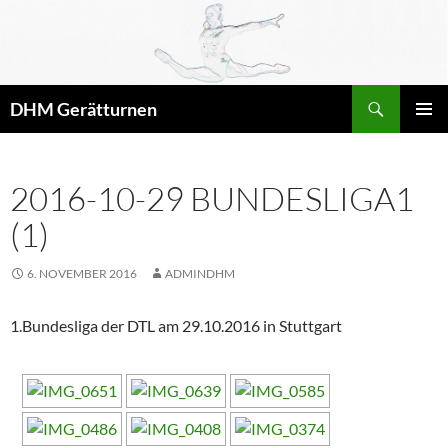
Zum
Inhalt
springen
Suchen
DHM Gerätturnen
PRIMÄR
MENÜ
2016-10-29 BUNDESLIGA1
(1)
6. NOVEMBER 2016
ADMINDHM
1.Bundesliga der DTL am 29.10.2016 in Stuttgart