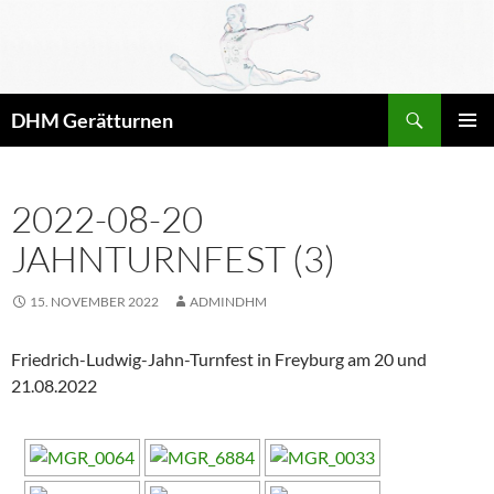
Zum
Inhalt
springen
Suchen
DHM Gerätturnen
PRIMÄR
MENÜ
2022-08-20
JAHNTURNFEST (3)
15. NOVEMBER 2022
ADMINDHM
Friedrich-Ludwig-Jahn-Turnfest in Freyburg am 20 und
21.08.2022