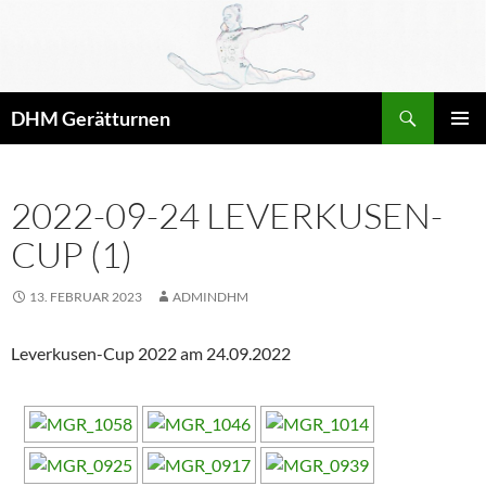
Zum
Inhalt
springen
Suchen
DHM Gerätturnen
PRIMÄR
MENÜ
2022-09-24 LEVERKUSEN-
CUP (1)
13. FEBRUAR 2023
ADMINDHM
Leverkusen-Cup 2022 am 24.09.2022